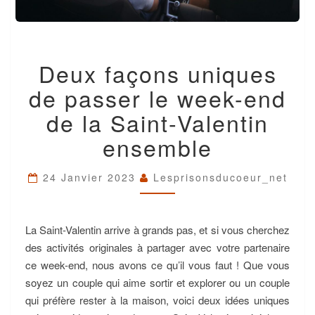
DEUX
Deux façons uniques
FAÇONS
UNIQUES
de passer le week-end
DE
PASSER
de la Saint-Valentin
LE
ensemble
WEEK-
END
DE
24 Janvier 2023
Lesprisonsducoeur_net
LA
SAINT-
VALENTIN
ENSEMBLE
La Saint-Valentin arrive à grands pas, et si vous cherchez
des activités originales à partager avec votre partenaire
ce week-end, nous avons ce qu’il vous faut ! Que vous
soyez un couple qui aime sortir et explorer ou un couple
qui préfère rester à la maison, voici deux idées uniques