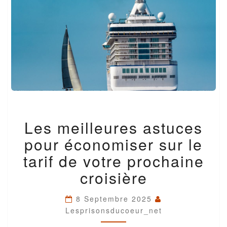
LES
Les meilleures astuces
MEILLEURES
ASTUCES
pour économiser sur le
POUR
ÉCONOMISER
tarif de votre prochaine
SUR
croisière
LE
TARIF
DE
8 Septembre 2025
VOTRE
Lesprisonsducoeur_net
PROCHAINE
CROISIÈRE