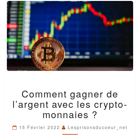
COMMENT
Comment gagner de
GAGNER
DE
l’argent avec les crypto-
L’ARGENT
AVEC
monnaies ?
LES
CRYPTO-
15 Février 2022
Lesprisonsducoeur_net
MONNAIES
?