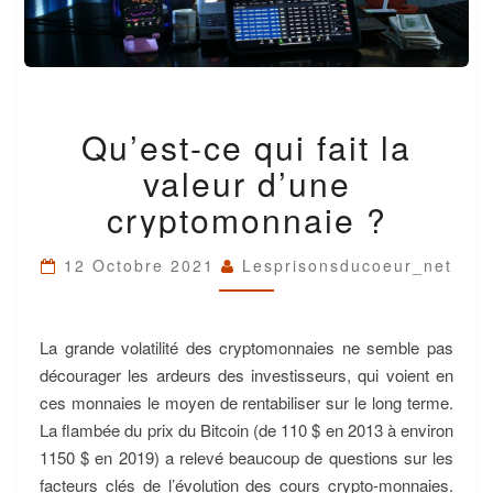
QU’EST-
Qu’est-ce qui fait la
CE
QUI
valeur d’une
FAIT
LA
cryptomonnaie ?
VALEUR
D’UNE
12 Octobre 2021
Lesprisonsducoeur_net
CRYPTOMONNAIE
?
La grande volatilité des cryptomonnaies ne semble pas
décourager les ardeurs des investisseurs, qui voient en
ces monnaies le moyen de rentabiliser sur le long terme.
La flambée du prix du Bitcoin (de 110 $ en 2013 à environ
1150 $ en 2019) a relevé beaucoup de questions sur les
facteurs clés de l’évolution des cours crypto-monnaies.