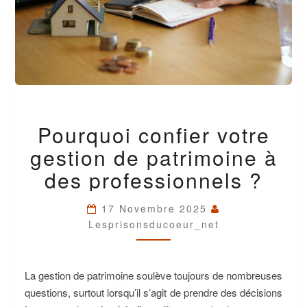
POURQUOI
Pourquoi confier votre
CONFIER
VOTRE
gestion de patrimoine à
GESTION
DE
des professionnels ?
PATRIMOINE
À
17 Novembre 2025
DES
Lesprisonsducoeur_net
PROFESSIONNELS
?
La gestion de patrimoine soulève toujours de nombreuses
questions, surtout lorsqu’il s’agit de prendre des décisions