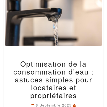
OPTIMISATION
Optimisation de la
DE
LA
consommation d’eau :
CONSOMMATION
D’EAU
astuces simples pour
:
locataires et
ASTUCES
SIMPLES
propriétaires
POUR
LOCATAIRES
ET
8 Septembre 2025