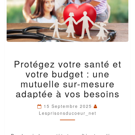
PROTÉGEZ
Protégez votre santé et
VOTRE
SANTÉ
votre budget : une
ET
VOTRE
mutuelle sur-mesure
BUDGET
adaptée à vos besoins
:
UNE
MUTUELLE
15 Septembre 2025
SUR-
Lesprisonsducoeur_net
MESURE
ADAPTÉE
À
VOS