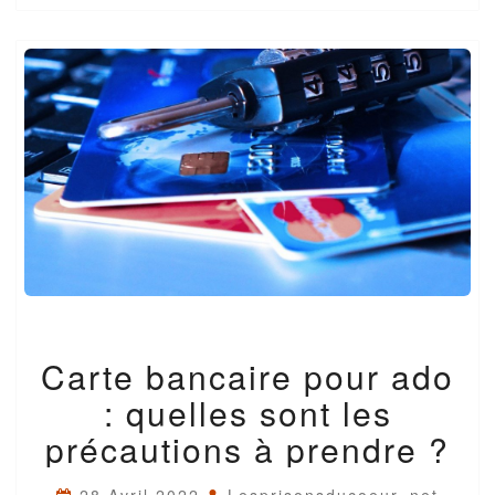
CARTE
Carte bancaire pour ado
BANCAIRE
POUR
: quelles sont les
ADO
:
précautions à prendre ?
QUELLES
SONT
28 Avril 2022
Lesprisonsducoeur_net