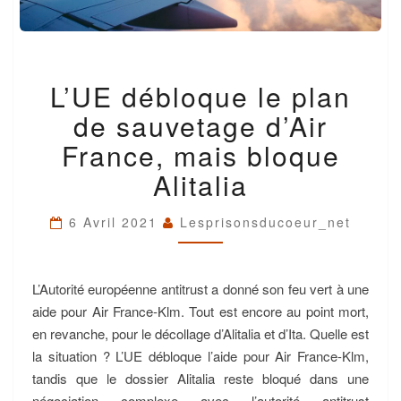
L’UE
L’UE débloque le plan
DÉBLOQUE
LE
de sauvetage d’Air
PLAN
DE
France, mais bloque
SAUVETAGE
Alitalia
D’AIR
FRANCE,
MAIS
6 Avril 2021
Lesprisonsducoeur_net
BLOQUE
ALITALIA
L’Autorité européenne antitrust a donné son feu vert à une
aide pour Air France-Klm. Tout est encore au point mort,
en revanche, pour le décollage d’Alitalia et d’Ita. Quelle est
la situation ? L’UE débloque l’aide pour Air France-Klm,
tandis que le dossier Alitalia reste bloqué dans une
négociation complexe avec l’autorité antitrust