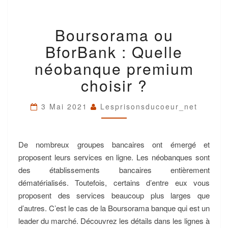
BOURSORAMA
Boursorama ou
OU
BFORBANK
BforBank : Quelle
:
QUELLE
néobanque premium
NÉOBANQUE
choisir ?
PREMIUM
CHOISIR
?
3 Mai 2021
Lesprisonsducoeur_net
De nombreux groupes bancaires ont émergé et
proposent leurs services en ligne. Les néobanques sont
des établissements bancaires entièrement
dématérialisés. Toutefois, certains d’entre eux vous
proposent des services beaucoup plus larges que
d’autres. C’est le cas de la Boursorama banque qui est un
leader du marché. Découvrez les détails dans les lignes à