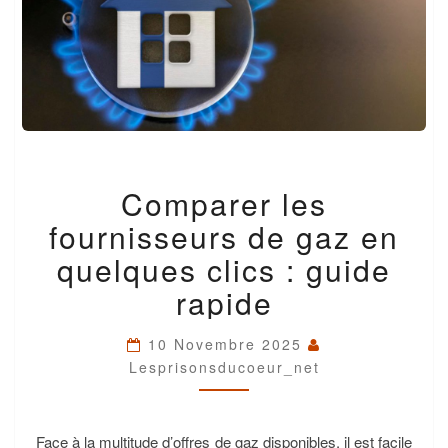
COMPARER
Comparer les
LES
FOURNISSEURS
fournisseurs de gaz en
DE
GAZ
quelques clics : guide
EN
rapide
QUELQUES
CLICS
:
10 Novembre 2025
GUIDE
Lesprisonsducoeur_net
RAPIDE
Face à la multitude d’offres de gaz disponibles, il est facile