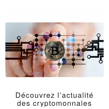
DÉCOUVREZ
Découvrez l’actualité
L’ACTUALITÉ
DES
des cryptomonnaies
CRYPTOMONNAIES