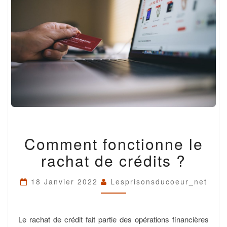
COMMENT
Comment fonctionne le
FONCTIONNE
LE
rachat de crédits ?
RACHAT
DE
CRÉDITS
18 Janvier 2022
Lesprisonsducoeur_net
?
Le rachat de crédit fait partie des opérations financières