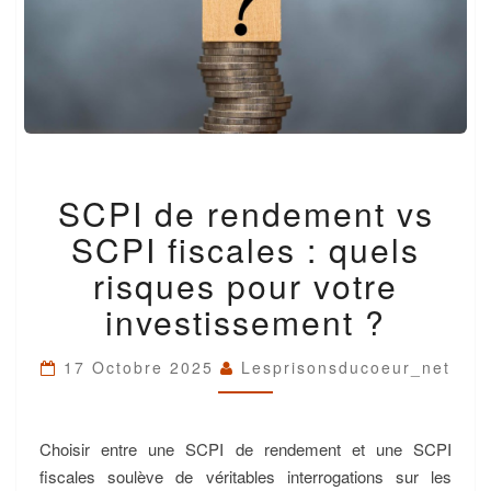
SCPI
SCPI de rendement vs
DE
RENDEMENT
SCPI fiscales : quels
VS
SCPI
risques pour votre
FISCALES
investissement ?
:
QUELS
RISQUES
17 Octobre 2025
Lesprisonsducoeur_net
POUR
VOTRE
INVESTISSEMENT
?
Choisir entre une SCPI de rendement et une SCPI
fiscales soulève de véritables interrogations sur les