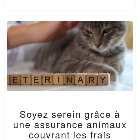
SOYEZ
Soyez serein grâce à
SEREIN
GRÂCE
une assurance animaux
À
UNE
couvrant les frais
ASSURANCE