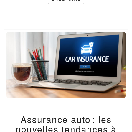
ASSURANCE
Assurance auto : les
AUTO :
LES
nouvelles tendances à
NOUVELLES