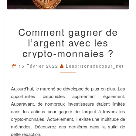
COMMENT
Comment gagner de
GAGNER
DE
l’argent avec les
L’ARGENT
AVEC
crypto-monnaies ?
LES
CRYPTO-
MONNAIES
15 Février 2022
Lesprisonsducoeur_net
?
Aujourd’hui, le marché se développe de plus en plus. Les
opportunités disponibles augmentent également.
Auparavant, de nombreux investisseurs étaient limités
dans les actions pour gagner de l’argent à travers les
crypto-monnaies. Actuellement, il existe une multitude de
méthodes. Découvrez ces dernières dans la suite de
cette rédaction.