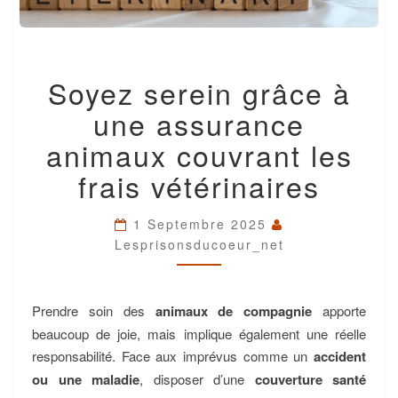
SOYEZ
Soyez serein grâce à
SEREIN
GRÂCE
une assurance
À
UNE
animaux couvrant les
ASSURANCE
frais vétérinaires
ANIMAUX
COUVRANT
LES
1 Septembre 2025
FRAIS
Lesprisonsducoeur_net
VÉTÉRINAIRES
Prendre soin des
animaux de compagnie
apporte
beaucoup de joie, mais implique également une réelle
responsabilité. Face aux imprévus comme un
accident
ou une maladie
, disposer d’une
couverture santé