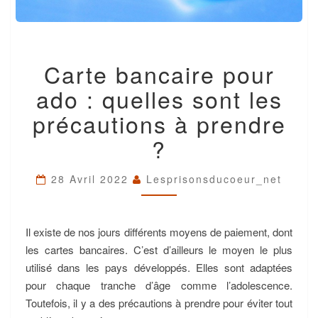
CARTE
Carte bancaire pour
BANCAIRE
POUR
ado : quelles sont les
ADO
:
précautions à prendre
QUELLES
?
SONT
LES
PRÉCAUTIONS
28 Avril 2022
Lesprisonsducoeur_net
À
PRENDRE
?
Il existe de nos jours différents moyens de paiement, dont
les cartes bancaires. C’est d’ailleurs le moyen le plus
utilisé dans les pays développés. Elles sont adaptées
pour chaque tranche d’âge comme l’adolescence.
Toutefois, il y a des précautions à prendre pour éviter tout