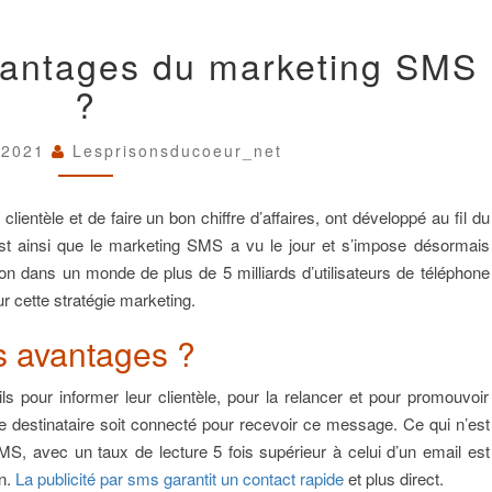
QUELS
vantages du marketing SMS
SONT
LES
?
AVANTAGES
DU
MARKETING
t 2021
Lesprisonsducoeur_net
SMS
?
clientèle et de faire un bon chiffre d’affaires, ont développé au fil du
est ainsi que le marketing SMS a vu le jour et s’impose désormais
dans un monde de plus de 5 milliards d’utilisateurs de téléphone
r cette stratégie marketing.
s avantages ?
ails pour informer leur clientèle, pour la relancer et pour promouvoir
e destinataire soit connecté pour recevoir ce message. Ce qui n’est
MS, avec un taux de lecture 5 fois supérieur à celui d’un email est
n.
La publicité par sms garantit un contact rapide
et plus direct.