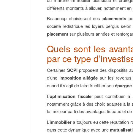
du marché immobilier classique et protèg
différents montants à allouer, notamment e
Beaucoup choisissent ces
placements
po
société redistribue les loyers perçus selon
placement
sur plusieurs années et renforçant
Quels sont les avanta
par ce type d’investi
Certaines
SCPI
proposent des dispositifs 
d’une
imposition allégée
sur les revenus 
quand il s’agit de faire fructifier son
épargne
L’
optimisation fiscale
peut contribuer à 
notamment grâce à des choix adaptés à la si
le meilleur parti des avantages fiscaux et d
L’
immobilier
a toujours eu cette réputation 
dans cette dynamique avec une
mutualisat