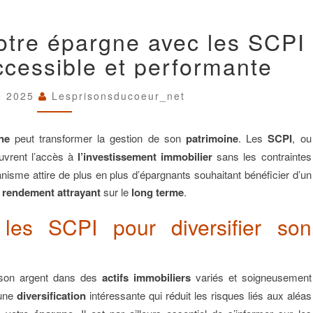
FAITES
 votre épargne avec les SCPI
FRUCTIFIER
VOTRE
ccessible et performante
ÉPARGNE
AVEC
LES
e 2025
Lesprisonsducoeur_net
SCPI
:
UNE
ne
peut transformer la gestion de son
patrimoine
. Les
SCPI
, ou
OPTION
ouvrent l’accès à
l’investissement immobilier
sans les contraintes
ACCESSIBLE
anisme attire de plus en plus d’épargnants souhaitant bénéficier d’un
ET
PERFORMANTE
n
rendement attrayant
sur le
long terme
.
 les SCPI pour diversifier son
 son argent dans des
actifs immobiliers
variés et soigneusement
 une
diversification
intéressante qui réduit les risques liés aux aléas