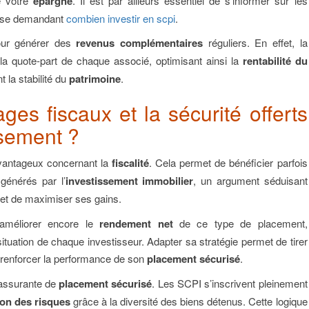
e votre
épargne
. Il est par ailleurs essentiel de s’informer sur les
n se demandant
combien investir en scpi
.
ur générer des
revenus complémentaires
réguliers. En effet, la
 la quote-part de chaque associé, optimisant ainsi la
rentabilité du
 la stabilité du
patrimoine
.
ges fiscaux et la sécurité offerts
ssement ?
avantageux concernant la
fiscalité
. Cela permet de bénéficier parfois
générés par l’
investissement immobilier
, un argument séduisant
et de maximiser ses gains.
améliorer encore le
rendement net
de ce type de placement,
tuation de chaque investisseur. Adapter sa stratégie permet de tirer
e renforcer la performance de son
placement sécurisé
.
rassurante de
placement sécurisé
. Les SCPI s’inscrivent pleinement
ion des risques
grâce à la diversité des biens détenus. Cette logique