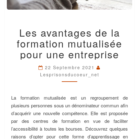
LES
Les avantages de la
AVANTAGES
DE
formation mutualisée
LA
FORMATION
pour une entreprise
MUTUALISÉE
POUR
UNE
22 Septembre 2021
ENTREPRISE
Lesprisonsducoeur_net
La formation mutualisée est un regroupement de
plusieurs personnes sous un dénominateur commun afin
d’acquérir une nouvelle compétence. Elle est proposée
par des centres de formation en vue de faciliter
l’accessibilité à toutes les bourses. Découvrez quelques
raisons d’opter pour cette forme d’apprentissage en