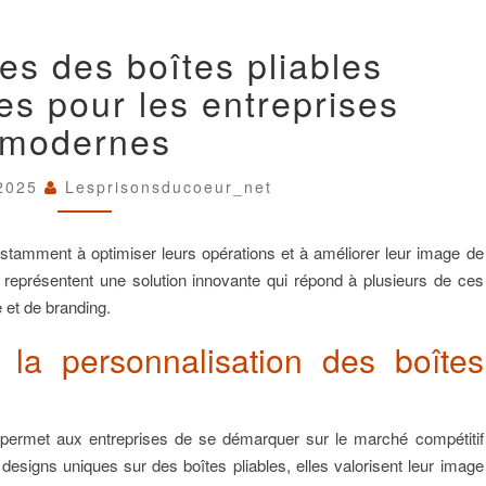
LES
es des boîtes pliables
AVANTAGES
DES
es pour les entreprises
BOÎTES
PLIABLES
modernes
PERSONNALISÉES
POUR
LES
 2025
Lesprisonsducoeur_net
ENTREPRISES
MODERNES
nstamment à optimiser leurs opérations et à améliorer leur image de
 représentent une solution innovante qui répond à plusieurs de ces
 et de branding.
 la personnalisation des boîtes
i permet aux entreprises de se démarquer sur le marché compétitif
 designs uniques sur des boîtes pliables, elles valorisent leur image