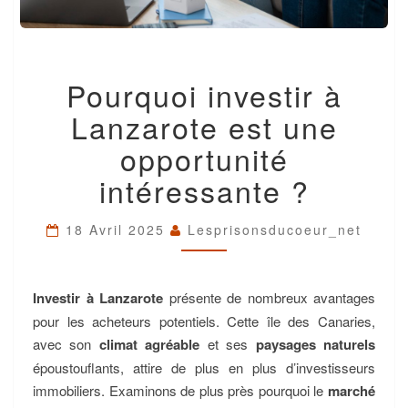
POURQUOI
Pourquoi investir à
INVESTIR
À
Lanzarote est une
LANZAROTE
EST
opportunité
UNE
intéressante ?
OPPORTUNITÉ
INTÉRESSANTE
?
18 Avril 2025
Lesprisonsducoeur_net
Investir à Lanzarote
présente de nombreux avantages
pour les acheteurs potentiels. Cette île des Canaries,
avec son
climat agréable
et ses
paysages naturels
époustouflants, attire de plus en plus d’investisseurs
immobiliers. Examinons de plus près pourquoi le
marché