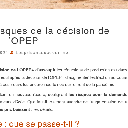
PÉTROLE
risques de la décision de
:
LES
l’OPEP
RISQUES
DE
LA
 2021
Lesprisonsducoeur_net
DÉCISION
DE
L’OPEP
cision de l’OPEP+
d’assouplir les réductions de production est dans
en recul après la décision de l’OPEP+ d’augmenter l’extraction au cours
e à des nouvelles encore incertaines sur le front de la pandémie.
tteint un nouveau record, soulignant
les risques pour la demande
teurs d’Asie. Que faut-il vraiment attendre de l’augmentation de la
s prix baissent
: les détails.
e : que se passe-t-il ?