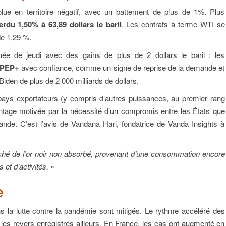
olue en territoire négatif, avec un battement de plus de 1%. Plus
erdu 1,50% à 63,89 dollars le baril
. Les contrats à terme WTI se
de 1,29 %.
née de jeudi avec des gains de plus de 2 dollars le baril : les
’OPEP+
avec confiance, comme un signe de reprise de la demande et
iden de plus de 2 000 milliards de dollars.
pays exportateurs (y compris d’autres puissances, au premier rang
antage motivée par la nécessité d’un compromis entre les États que
ande. C’est l’avis de Vandana Hari, fondatrice de Vanda Insights à
ché de l’or noir non absorbé, provenant d’une consommation encore
 et d’activités.
»
e
s la lutte contre la pandémie sont mitigés. Le rythme accéléré des
les revers enregistrés ailleurs. En France, les cas ont augmenté en