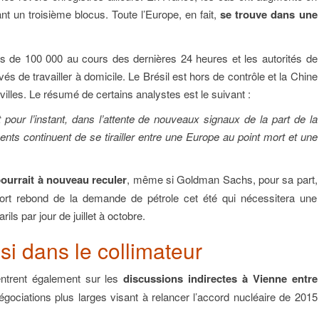
nt un troisième blocus. Toute l’Europe, en fait,
se trouve dans une
us de 100 000 au cours des dernières 24 heures et les autorités de
 de travailler à domicile. Le Brésil est hors de contrôle et la Chine
villes. Le résumé de certains analystes est le suivant :
t pour l’instant, dans l’attente de nouveaux signaux de la part de la
ts continuent de se tirailler entre une Europe au point mort et une
ourrait à nouveau reculer
, même si Goldman Sachs, pour sa part,
fort rebond de la demande de pétrole cet été qui nécessitera une
ils par jour de juillet à octobre.
ssi dans le collimateur
entrent également sur les
discussions indirectes à Vienne entre
gociations plus larges visant à relancer l’accord nucléaire de 2015