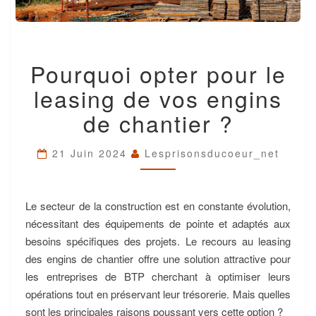
POURQUOI
Pourquoi opter pour le
OPTER
POUR
leasing de vos engins
LE
LEASING
de chantier ?
DE
VOS
ENGINS
21 Juin 2024
Lesprisonsducoeur_net
DE
CHANTIER
?
Le secteur de la construction est en constante évolution,
nécessitant des équipements de pointe et adaptés aux
besoins spécifiques des projets. Le recours au leasing
des engins de chantier offre une solution attractive pour
les entreprises de BTP cherchant à optimiser leurs
opérations tout en préservant leur trésorerie. Mais quelles
sont les principales raisons poussant vers cette option ?