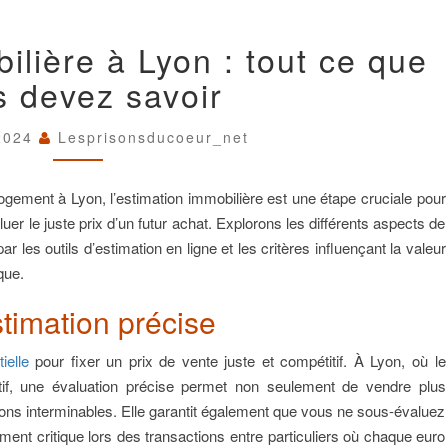
ESTIMATION
ilière à Lyon : tout ce que
IMMOBILIÈRE
À
s devez savoir
LYON
:
TOUT
 2024
Lesprisonsducoeur_net
CE
QUE
VOUS
gement à Lyon, l’estimation immobilière est une étape cruciale pour
DEVEZ
uer le juste prix d’un futur achat. Explorons les différents aspects de
SAVOIR
r les outils d’estimation en ligne et les critères influençant la valeur
que.
timation précise
ielle
pour fixer un prix de vente juste et compétitif. À Lyon, où le
tif, une évaluation précise permet non seulement de vendre plus
ions interminables. Elle garantit également que vous ne sous-évaluez
ement critique lors des transactions entre particuliers où chaque euro